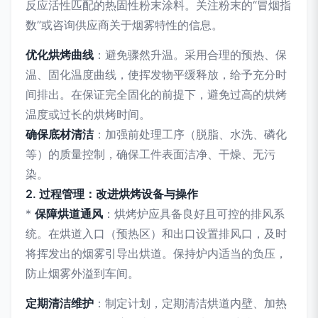
反应活性匹配的热固性粉末涂料。关注粉末的“冒烟指
数”或咨询供应商关于烟雾特性的信息。
优化烘烤曲线
：避免骤然升温。采用合理的预热、保
温、固化温度曲线，使挥发物平缓释放，给予充分时
间排出。在保证完全固化的前提下，避免过高的烘烤
温度或过长的烘烤时间。
确保底材清洁
：加强前处理工序（脱脂、水洗、磷化
等）的质量控制，确保工件表面洁净、干燥、无污
染。
2. 过程管理：改进烘烤设备与操作
*
保障烘道通风
：烘烤炉应具备良好且可控的排风系
统。在烘道入口（预热区）和出口设置排风口，及时
将挥发出的烟雾引导出烘道。保持炉内适当的负压，
防止烟雾外溢到车间。
定期清洁维护
：制定计划，定期清洁烘道内壁、加热