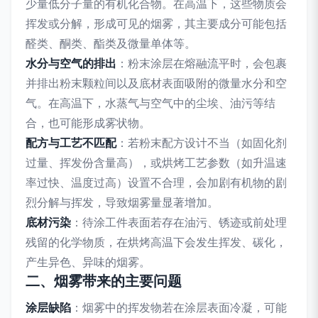
少量低分子量的有机化合物。在高温下，这些物质会
挥发或分解，形成可见的烟雾，其主要成分可能包括
醛类、酮类、酯类及微量单体等。
水分与空气的排出
：粉末涂层在熔融流平时，会包裹
并排出粉末颗粒间以及底材表面吸附的微量水分和空
气。在高温下，水蒸气与空气中的尘埃、油污等结
合，也可能形成雾状物。
配方与工艺不匹配
：若粉末配方设计不当（如固化剂
过量、挥发份含量高），或烘烤工艺参数（如升温速
率过快、温度过高）设置不合理，会加剧有机物的剧
烈分解与挥发，导致烟雾量显著增加。
底材污染
：待涂工件表面若存在油污、锈迹或前处理
残留的化学物质，在烘烤高温下会发生挥发、碳化，
产生异色、异味的烟雾。
二、烟雾带来的主要问题
涂层缺陷
：烟雾中的挥发物若在涂层表面冷凝，可能