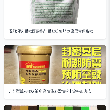
嘎姆烔钦 糌粑西藏特产 糌粑粉包邮 水磨黑青稞糌粑
户外型兰灰锤纹塑粉 高性能热固性粉末涂料的典范