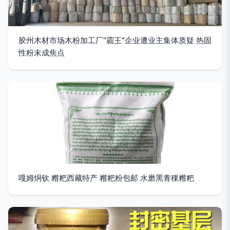
胶州木材市场木粉加工厂“霸王”企业遭业主集体质疑 热固
性粉末成焦点
嘎姆烔钦 糌粑西藏特产 糌粑粉包邮 水磨黑青稞糌粑